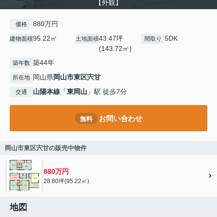
【外観】
880万円
価格
95.22㎡
43.47坪
5DK
建物面積
土地面積
間取り
(143.72㎡)
築44年
築年数
岡山県
岡山市東区
宍甘
所在地
山陽本線
「
東岡山
」駅 徒歩7分
交通
お問い合わせ
無料
岡山市東区宍甘の販売中物件
880万円
28.80坪(95.22㎡)
地図