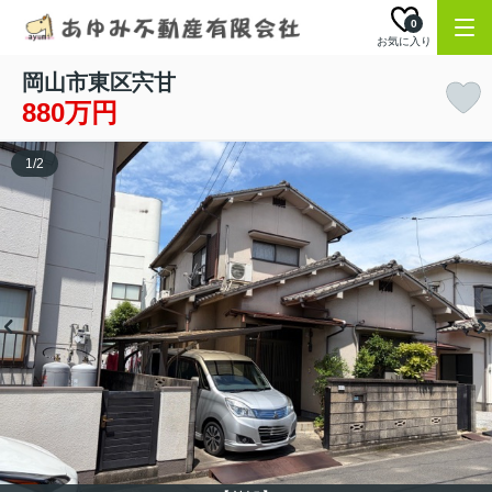
0
お気に入り
岡山市東区宍甘
880万円
1
/
2