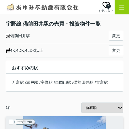
0
お気に入り
宇野線 備前田井駅の売買・投資物件一覧
備前田井駅
変更
4K,4DK,4LDK以上
変更
おすすめの駅
万富駅
/
瀬戸駅
/
宇野駅
/
東岡山駅
/
備前田井駅
/
大富駅
1
件
中古一戸建