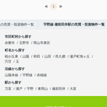
1
線の売買・投資物件一覧
宇野線 備前田井駅の売買・投資物件一覧
市区町村から探す
赤磐市
玉野市
岡山市東区
町名から探す
桜が丘東
山陽
和田
山田
邑久郷
瀬戸町旭ヶ丘
宍甘
玉
沿線から探す
山陽本線
宇野線
赤穂線
駅から探す
万富
瀬戸
宇野
東岡山
備前田井
大富