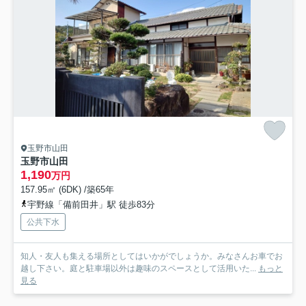
玉野市山田
玉野市山田
1,190
万円
157.95㎡ (6DK) /築65年
宇野線「備前田井」駅 徒歩83分
公共下水
知人・友人も集える場所としてはいかがでしょうか。みなさんお車でお
越し下さい。庭と駐車場以外は趣味のスペースとして活用いた...
もっと
見る