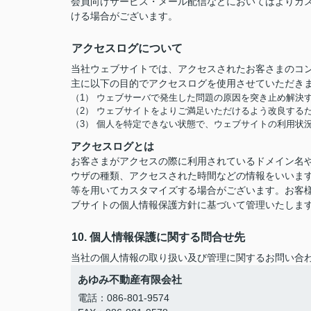
会員向けサービス・メール配信などにおいてはよりカ
ける場合がございます。
アクセスログについて
当社ウェブサイトでは、アクセスされたお客さまのコ
主に以下の目的でアクセスログを使用させていただき
（1） ウェブサーバで発生した問題の原因を突き止め解決
（2） ウェブサイトをよりご満足いただけるよう改良する
（3） 個人を特定できない状態で、ウェブサイトの利用状
アクセスログとは
お客さまがアクセスの際に利用されているドメイン名や
ウザの種類、アクセスされた時間などの情報をいいま
等を用いてカスタマイズする場合がございます。お客
ブサイトの個人情報保護方針に基づいて管理いたしま
10. 個人情報保護に関する問合せ先
当社の個人情報の取り扱い及び管理に関するお問い合
あゆみ不動産有限会社
電話：086-801-9574