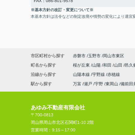
FAX：086-801-9578
※基本方針の改訂・変更について※
本基本方針は法令などの制定改廃や情勢の変化により適宜
市区町村から探す
赤磐市
玉野市
岡山市東区
町名から探す
桜が丘東
山陽
和田
山田
邑久
沿線から探す
山陽本線
宇野線
赤穂線
駅から探す
万富
瀬戸
宇野
東岡山
備前田
あゆみ不動産有限会社
〒700-0813
岡山県岡山市北区石関町1-10 2階
営業時間：
9:15～17:00