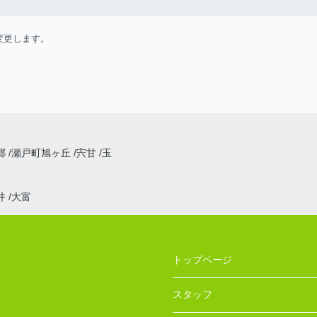
変更します。
郷
瀬戸町旭ヶ丘
宍甘
玉
井
大富
トップページ
スタッフ