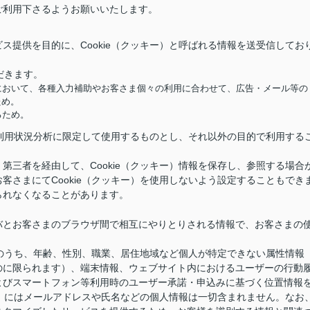
ご利用下さるようお願いいたします。
ス提供を目的に、Cookie（クッキー）と呼ばれる情報を送受信してお
だきます。
において、各種入力補助やお客さま個々の利用に合わせて、広告・メール等の
ため。
るため。
供と利用状況分析に限定して使用するものとし、それ以外の目的で利用する
第三者を経由して、Cookie（クッキー）情報を保存し、参照する場合
客さまにてCookie（クッキー）を使用しないよう設定することもでき
られなくなることがあります。
バとお客さまのブラウザ間で相互にやりとりされる情報で、お客さまの
情報のうち、年齢、性別、職業、居住地域など個人が特定できない属性情報
のに限られます）、端末情報、ウェブサイト内におけるユーザーの行動
よびスマートフォン等利用時のユーザー承諾・申込みに基づく位置情報
キー）にはメールアドレスや氏名などの個人情報は一切含まれません。なお