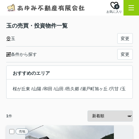
0
お気に入り
玉の売買・投資物件一覧
玉
変更
条件から探す
変更
おすすめのエリア
桜が丘東
/
山陽
/
和田
/
山田
/
邑久郷
/
瀬戸町旭ヶ丘
/
宍甘
/
玉
1
件
売地