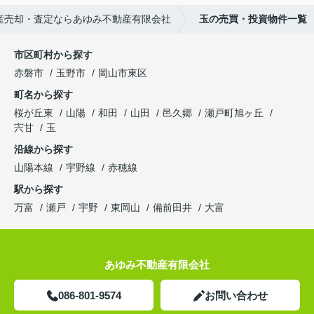
産売却・査定ならあゆみ不動産有限会社
玉の売買・投資物件一覧
市区町村から探す
赤磐市
玉野市
岡山市東区
町名から探す
桜が丘東
山陽
和田
山田
邑久郷
瀬戸町旭ヶ丘
宍甘
玉
沿線から探す
山陽本線
宇野線
赤穂線
駅から探す
万富
瀬戸
宇野
東岡山
備前田井
大富
あゆみ不動産有限会社
086-801-9574
お問い合わせ