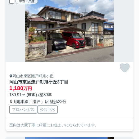
中古一戸建
岡山市東区瀬戸町旭ヶ丘
岡山市東区瀬戸町旭ケ丘3丁目
1,180
万円
139.91㎡ (6DK) /築39年
山陽本線「瀬戸」駅 徒歩23分
プロパンガス
公共下水
室内は大変丁寧に綺麗にお住まいになられています。