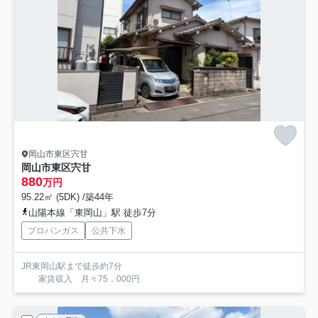
岡山市東区宍甘
岡山市東区宍甘
880
万円
95.22㎡ (5DK) /築44年
山陽本線「東岡山」駅 徒歩7分
プロパンガス
公共下水
JR東岡山駅まで徒歩約7分
家賃収入 月々75．000円