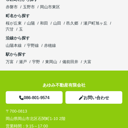
赤磐市
玉野市
岡山市東区
町名から探す
桜が丘東
山陽
和田
山田
邑久郷
瀬戸町旭ヶ丘
宍甘
玉
沿線から探す
山陽本線
宇野線
赤穂線
駅から探す
万富
瀬戸
宇野
東岡山
備前田井
大富
あゆみ不動産有限会社
086-801-9574
お問い合わせ
〒700-0813
岡山県岡山市北区石関町1-10 2階
営業時間：
9:15～17:00