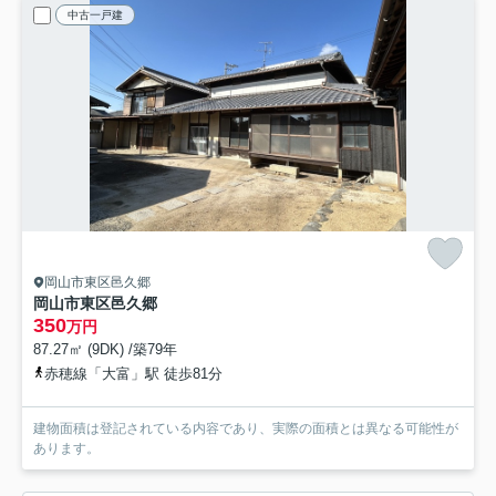
中古一戸建
岡山市東区邑久郷
岡山市東区邑久郷
350
万円
87.27㎡ (9DK) /築79年
赤穂線「大富」駅 徒歩81分
建物面積は登記されている内容であり、実際の面積とは異なる可能性が
あります。