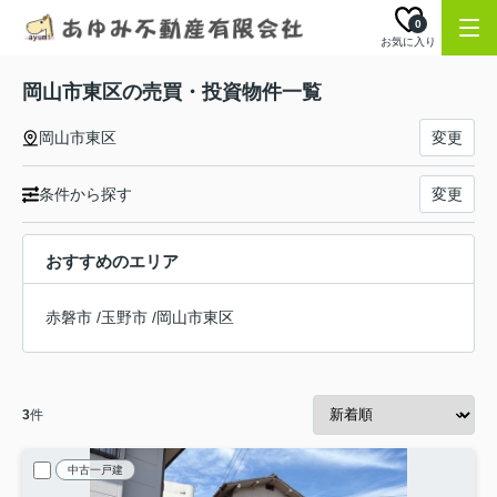
0
お気に入り
岡山市東区の売買・投資物件一覧
岡山市東区
変更
条件から探す
変更
おすすめのエリア
赤磐市
/
玉野市
/
岡山市東区
3
件
中古一戸建