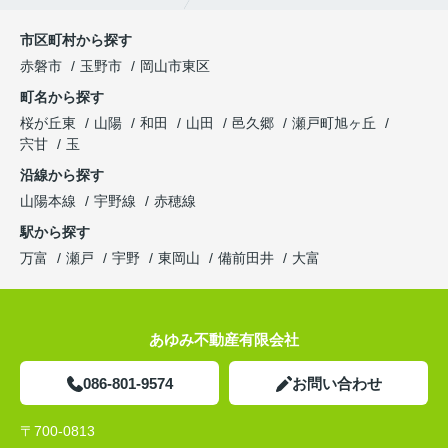
市区町村から探す
赤磐市
玉野市
岡山市東区
町名から探す
桜が丘東
山陽
和田
山田
邑久郷
瀬戸町旭ヶ丘
宍甘
玉
沿線から探す
山陽本線
宇野線
赤穂線
駅から探す
万富
瀬戸
宇野
東岡山
備前田井
大富
あゆみ不動産有限会社
086-801-9574
お問い合わせ
〒700-0813