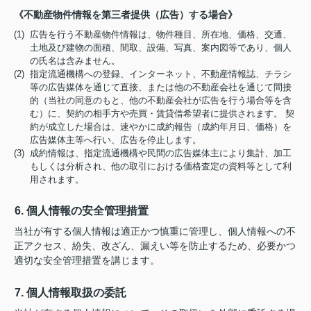
《不動産物件情報を第三者提供（広告）する場合》
(1) 広告を行う不動産物件情報は、物件種目、所在地、価格、交通、
土地及び建物の面積、間取、設備、写真、案内図等であり、個人
の氏名は含みません。
(2) 指定流通機構への登録、インターネット、不動産情報誌、チラシ
等の広告媒体を通じて直接、または他の不動産会社を通じて間接
的（当社の同意のもと、他の不動産会社が広告を行う場合等を含
む）に、契約の相手方や売買・賃貸借希望者に提供されます。 契
約が成立した場合は、速やかに成約報告（成約年月日、価格）を
広告媒体主等へ行い、広告を停止します。
(3) 成約情報は、指定流通機構や民間の広告媒体主により集計、加工
もしくは分析され、他の取引における価格査定の資料等として利
用されます。
6. 個人情報の安全管理措置
当社が有する個人情報は適正かつ慎重に管理し、個人情報への不
正アクセス、紛失、改ざん、漏えい等を防止するため、必要かつ
適切な安全管理措置を講じます。
7. 個人情報取扱の委託