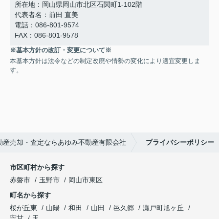
所在地：岡山県岡山市北区石関町1-102階
代表者名：前田 直美
電話：086-801-9574
FAX：086-801-9578
※基本方針の改訂・変更について※
本基本方針は法令などの制定改廃や情勢の変化により適宜変更しま
す。
動産売却・査定ならあゆみ不動産有限会社
プライバシーポリシー
市区町村から探す
赤磐市
玉野市
岡山市東区
町名から探す
桜が丘東
山陽
和田
山田
邑久郷
瀬戸町旭ヶ丘
宍甘
玉