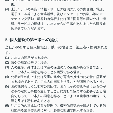
供。
(4) 上記１、３の商品・情報・サービス提供のための郵便物、電話、
電子メール等による営業活動、及びアンケートのお願い等のマー
ケティング活動、顧客動向分析または商品開発等の調査分析。情
報、サービスの提供は、ご本人からの申出がありましたら取り止
めさせていただきます。
5. 個人情報の第三者への提供
当社が保有する個人情報は、以下の場合に、第三者へ提供されま
す。
(1) ご本人の同意がある場合。
(2) 法令の規定に基づく場合。
(3) 人の生命、身体または財産の保護のため必要がある場合であっ
て、ご本人の同意を得ることが困難である場合。
(4) 公衆衛生の向上または児童の健全な育成の推進のため特に必要が
ある場合であって、ご本人の同意を得ることが困難であるとき。
(5) 国の機関もしくは地方公共団体、またはその委託を受けたものが
法令の定める事務を遂行することに対して協力する必要がある場
合であって、ご本人の同意を得ることにより当該事務の遂行に支
障を及ぼす恐れがあるとき。
(6) 利用目的の達成に必要な範囲で、機密保持契約を締結している信
頼出来る業務委託先に対し、必要な範囲で開示する場合。