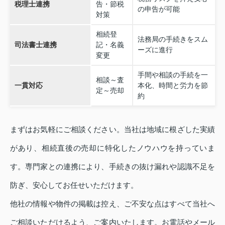
税理士連携
告・節税
の申告が可能
対策
相続登
法務局の手続きをスム
司法書士連携
記・名義
ーズに進行
変更
手間や相談の手続を一
相談～査
一貫対応
本化、時間と労力を節
定～売却
約
まずはお気軽にご相談ください。当社は地域に根ざした実績
があり、相続直後の売却に特化したノウハウを持っていま
す。専門家との連携により、手続きの抜け漏れや認識不足を
防ぎ、安心してお任せいただけます。
他社の情報や物件の掲載は控え、ご不安な点はすべて当社へ
ご相談いただけるよう、ご案内いたします。お電話やメール