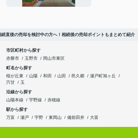
ポイントを解説
相続直後の売却を検討中の方へ！相続後の売却ポイントもまとめて紹介
市区町村から探す
赤磐市
玉野市
岡山市東区
町名から探す
桜が丘東
山陽
和田
山田
邑久郷
瀬戸町旭ヶ丘
宍甘
玉
沿線から探す
山陽本線
宇野線
赤穂線
駅から探す
万富
瀬戸
宇野
東岡山
備前田井
大富