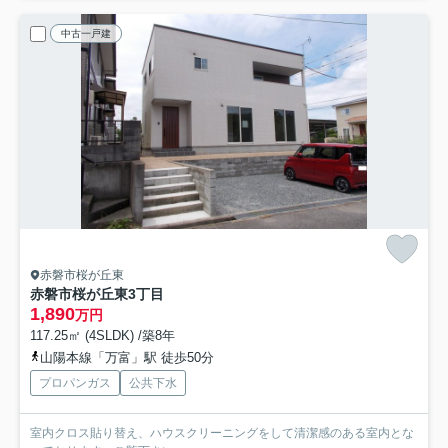
中古一戸建
赤磐市桜が丘東
赤磐市桜が丘東3丁目
1,890
万円
117.25㎡ (4SLDK) /築8年
山陽本線「万富」駅 徒歩50分
プロパンガス
公共下水
室内クロス貼り替え、ハウスクリーニングをして清潔感のある室内とな