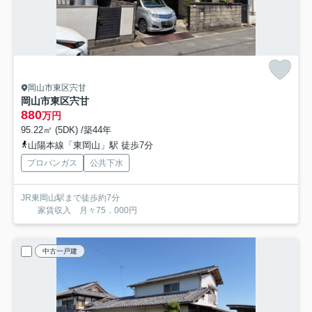
岡山市東区宍甘
岡山市東区宍甘
880
万円
95.22㎡ (5DK) /築44年
山陽本線「東岡山」駅 徒歩7分
プロパンガス
公共下水
JR東岡山駅まで徒歩約7分
家賃収入 月々75．000円
中古一戸建