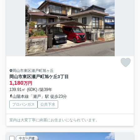
岡山市東区瀬戸町旭ヶ丘
岡山市東区瀬戸町旭ケ丘3丁目
1,180
万円
139.91㎡ (6DK) /築39年
山陽本線「瀬戸」駅 徒歩23分
プロパンガス
公共下水
室内は大変丁寧に綺麗にお住まいになられています。
中古一戸建