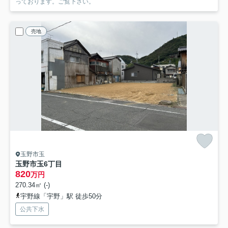
っております。ご覧下さい。
売地
玉野市玉
玉野市玉6丁目
820
万円
270.34㎡ (-)
宇野線「宇野」駅 徒歩50分
公共下水