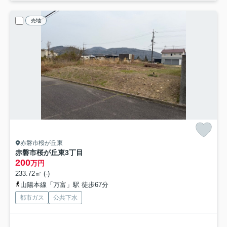
売地
赤磐市桜が丘東
赤磐市桜が丘東3丁目
200
万円
233.72㎡ (-)
山陽本線「万富」駅 徒歩67分
都市ガス
公共下水