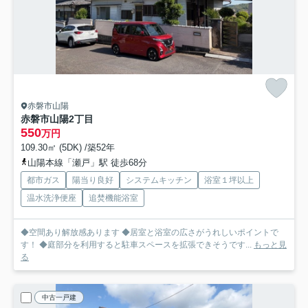
赤磐市山陽
赤磐市山陽2丁目
550
万円
109.30㎡ (5DK) /築52年
山陽本線「瀬戸」駅 徒歩68分
都市ガス
陽当り良好
システムキッチン
浴室１坪以上
温水洗浄便座
追焚機能浴室
◆空間あり解放感あります ◆居室と浴室の広さがうれしいポイントで
す！ ◆庭部分を利用すると駐車スペースを拡張できそうです...
もっと見
る
中古一戸建