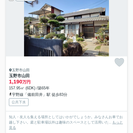
玉野市山田
玉野市山田
1,190
万円
157.95㎡ (6DK) /築65年
宇野線「備前田井」駅 徒歩83分
公共下水
知人・友人も集える場所としてはいかがでしょうか。みなさんお車でお
越し下さい。庭と駐車場以外は趣味のスペースとして活用いた...
もっと
見る