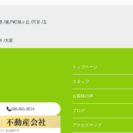
郷
瀬戸町旭ヶ丘
宍甘
玉
井
大富
トップページ
スタッフ
お客様の声
086-801-9574
ブログ
アクセスマップ