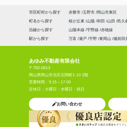
市区町村から探す
赤磐市
玉野市
岡山市東区
町名から探す
桜が丘東
山陽
和田
山田
邑久
沿線から探す
山陽本線
宇野線
赤穂線
駅から探す
万富
瀬戸
宇野
東岡山
備前田
あゆみ不動産有限会社
〒700-0813
岡山県岡山市北区石関町1-10 2階
営業時間：
9:15～17:00
定休日：
火曜日・水曜日・祝日
お問い合わせ